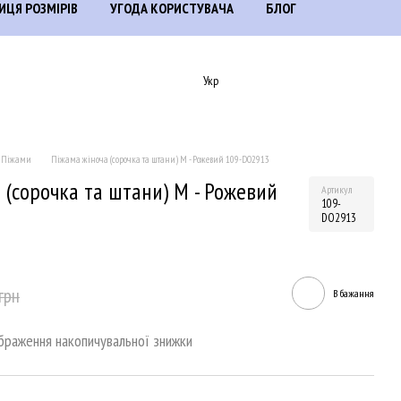
ИЦЯ РОЗМІРІВ
УГОДА КОРИСТУВАЧА
БЛОГ
Укр
Піжами
Піжама жіноча (сорочка та штани) M - Рожевий 109-DO2913
 (сорочка та штани) M - Рожевий
Артикул
109-
DO2913
грн
В бажання
браження накопичувальної знижки