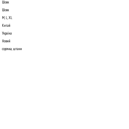
Шовк
Шовк
M, L, XL
Китай
Україна
Новий
сорочка, штани