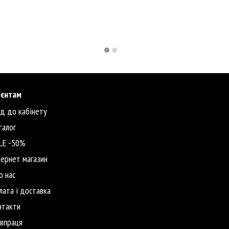
ієнтам
ід до кабінету
талог
LE -50%
тернет магазин
о нас
лата і доставка
нтакти
івпраця