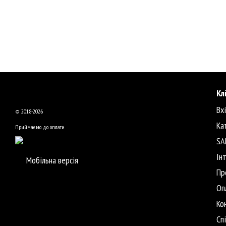
Кл
Вх
© 2018-2026
Ка
Приймаємо до оплати
SA
Ін
Мобільна версія
Пр
Оп
Ко
Сп