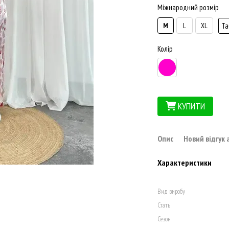
Міжнародний розмір
Та
M
L
XL
Колір
КУПИТИ
Опис
Новий відгук
Характеристики
Вид виробу
Стать
Сезон