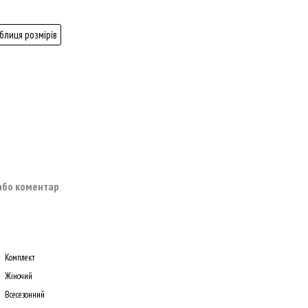
блиця розмірів
 або коментар
Комплект
Жіночий
Всесезонний