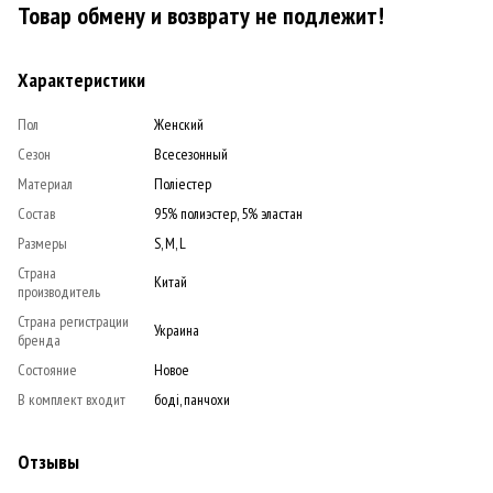
Товар обмену и возврату не подлежит!
Характеристики
Пол
Женский
Сезон
Всесезонный
Материал
Поліестер
Состав
95% полиэстер, 5% эластан
Размеры
S, M, L
Страна
Китай
производитель
Страна регистрации
Украина
бренда
Состояние
Новое
В комплект входит
боді, панчохи
Отзывы