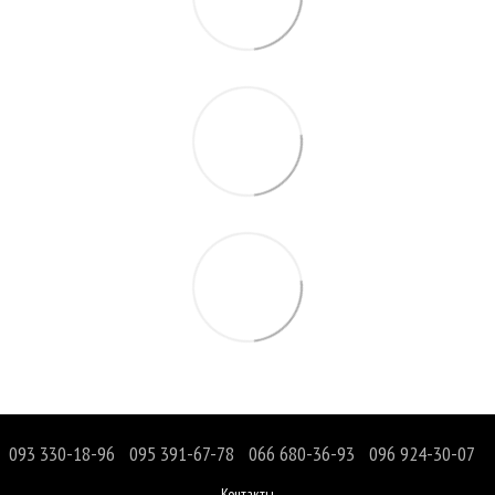
093 330-18-96
095 391-67-78
066 680-36-93
096 924-30-07
Контакты