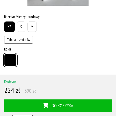
Rozmiar Międzynarodowy
XS
S
M
Tabela rozmiarów
Kolor
Dostępny
224 zł
390 zł
DO KOSZYKA