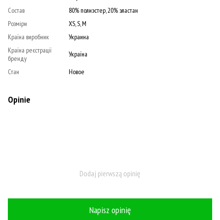
Состав
80% полиэстер, 20% эластан
Розміри
XS, S, M
Країна виробник
Украина
Країна реєстрації
Україна
бренду
Стан
Новое
Opinie
Dodaj pierwszą opinię
Napisz opinię