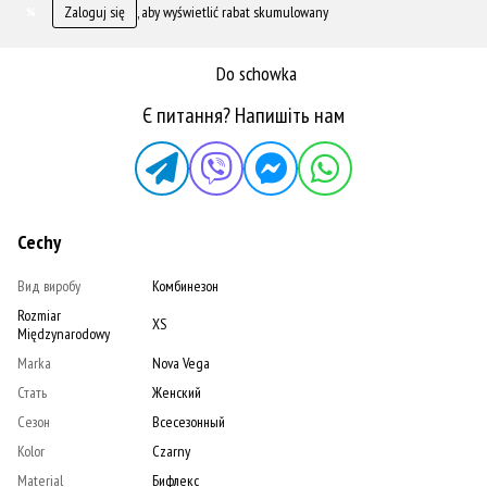
Zaloguj się
, aby wyświetlić rabat skumulowany
%
Do schowka
Є питання? Напишіть нам
Cechy
Вид виробу
Комбинезон
Rozmiar
XS
Międzynarodowy
Marka
Nova Vega
Стать
Женский
Сезон
Всесезонный
Kolor
Czarny
Material
Бифлекс