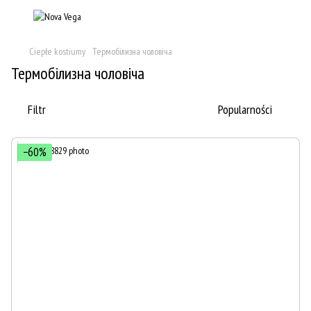
Ciepłe kostiumy
Термобілизна чоловіча
Термобілизна чоловіча
Filtr
Popularności
−60%