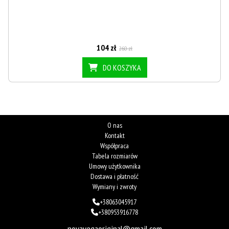
104 zł
260 zł
DO KOSZYKA
O nas
Kontakt
Współpraca
Tabela rozmiarów
Umowy użytkownika
Dostawa i płatność
Wymiany i zwroty
+38063045917
+380953916778
novavegaoriginal@gmail.com