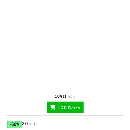
104 zł
260 zł
DO KOSZYKA
−60%