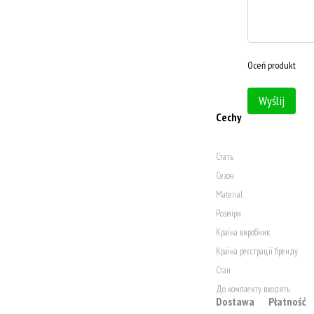
Oceń produkt
Wyślij
Cechy
Стать
Сезон
Material
Розміри
Країна виробник
Країна реєстрації бренду
Стан
До комплекту входять
Dostawa
Płatność