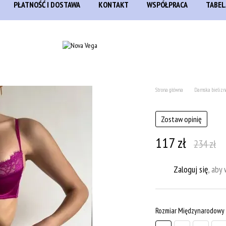
PŁATNOŚĆ I DOSTAWA
KONTAKT
WSPÓŁPRACA
TABEL
Strona główna
Damska bielizn
Zostaw opinię
117 zł
234 zł
Zaloguj się
, aby
%
Rozmiar Międzynarodowy