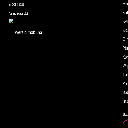
Mo
© 2018-2026
Ka
Formy płatności
SA
Sk
Wersja mobilna
O 
Pł
Ko
Ws
Ta
Po
Bl
In
Śled