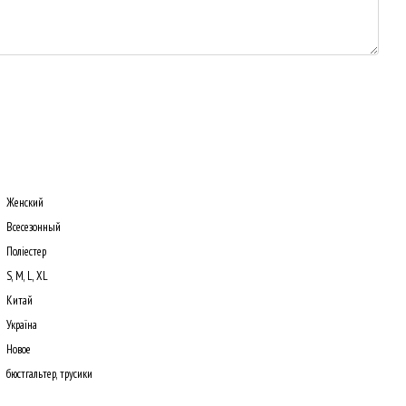
Женский
Всесезонный
Поліестер
S, M, L, XL
Китай
Україна
Новое
бюстгальтер, трусики