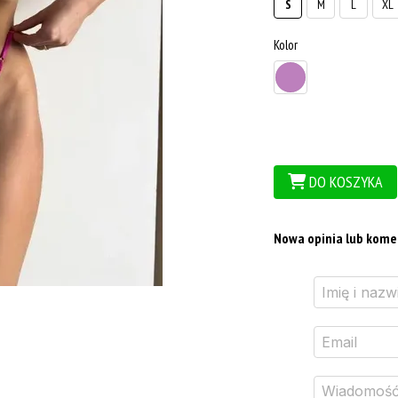
S
M
L
XL
Kolor
DO KOSZYKA
Nowa opinia lub kome