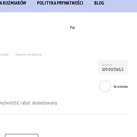
A ROZMIARÓW
POLITYKA PRYWATNOŚCI
BLOG
Pol
a dolna
Романтична білизна
Artykuł
109-DO3365/2
Do schowka
 wyświetlić rabat skumulowany