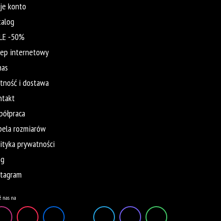
je konto
talog
LE -50%
lep internetowy
nas
atność i dostawa
ntakt
półpraca
bela rozmiarów
lityka prywatności
og
stagram
ź nas na