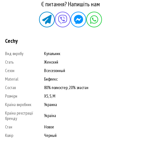
Є питання? Напишіть нам
Cechy
Вид виробу
Купальник
Стать
Женский
Сезон
Всесезонный
Material
Бифлекс
Состав
80% полиэстер, 20% эластан
Розміри
XS, S, M
Країна виробник
Украина
Країна реєстрації
Україна
бренду
Стан
Новое
Колір
Черный