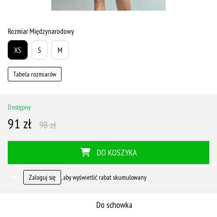
Rozmiar Międzynarodowy
XS
S
M
Tabela rozmiarów
Dostępny
91 zł
98 zł
DO KOSZYKA
Zaloguj się
, aby wyświetlić rabat skumulowany
%
Do schowka