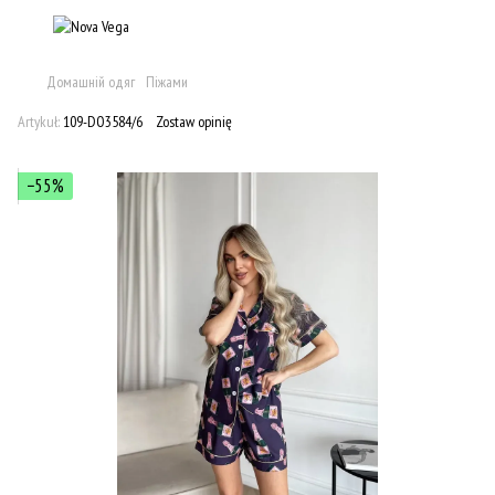
Домашній одяг
Піжами
Artykuł:
109-DO3584/6
Zostaw opinię
−55%