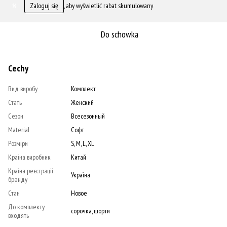
Zaloguj się
, aby wyświetlić rabat skumulowany
%
Do schowka
Cechy
Вид виробу
Комплект
Стать
Женский
Сезон
Всесезонный
Material
Софт
Розміри
S, M, L, XL
Країна виробник
Китай
Країна реєстрації
Україна
бренду
Стан
Новое
До комплекту
сорочка, шорти
входять