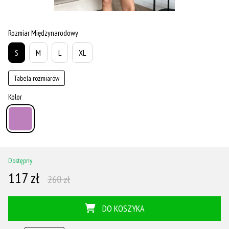
Rozmiar Międzynarodowy
S
M
L
XL
Tabela rozmiarów
Kolor
Dostępny
117 zł
260 zł
DO KOSZYKA