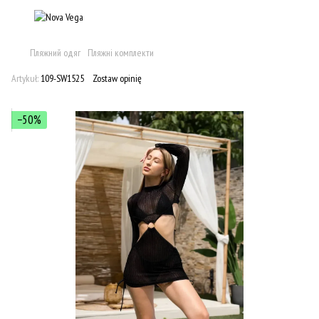
Пляжний одяг
Пляжні комплекти
Artykuł:
109-SW1525
Zostaw opinię
−50%