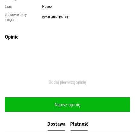
Стан
Новое
До комплекту
купальник, туніка
входять
Opinie
Dodaj pierwszą opinię
Napisz opinię
Dostawa
Płatność