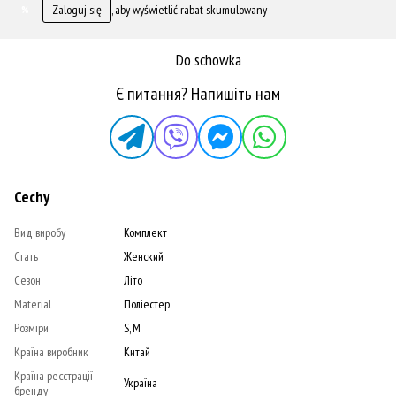
Zaloguj się
, aby wyświetlić rabat skumulowany
%
Do schowka
Є питання? Напишіть нам
Cechy
Вид виробу
Комплект
Стать
Женский
Сезон
Літо
Material
Поліестер
Розміри
S, M
Країна виробник
Китай
Країна реєстрації
Україна
бренду