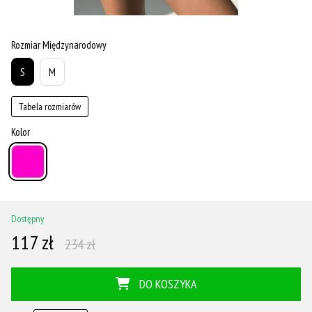
Rozmiar Międzynarodowy
S
M
Tabela rozmiarów
Kolor
Dostępny
117 zł
234 zł
DO KOSZYKA