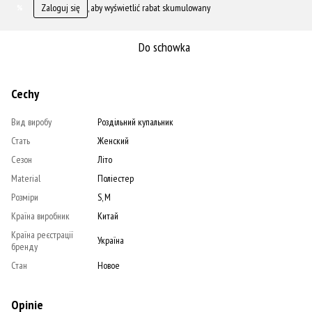
Zaloguj się
, aby wyświetlić rabat skumulowany
%
Do schowka
Cechy
Вид виробу
Роздільний купальник
Стать
Женский
Сезон
Літо
Material
Поліестер
Розміри
S, M
Країна виробник
Китай
Країна реєстрації
Україна
бренду
Стан
Новое
Opinie