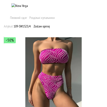
Пляжний одяг
Роздільні купальники
Artykuł:
109-SW1523/4
Zostaw opinię
−50%