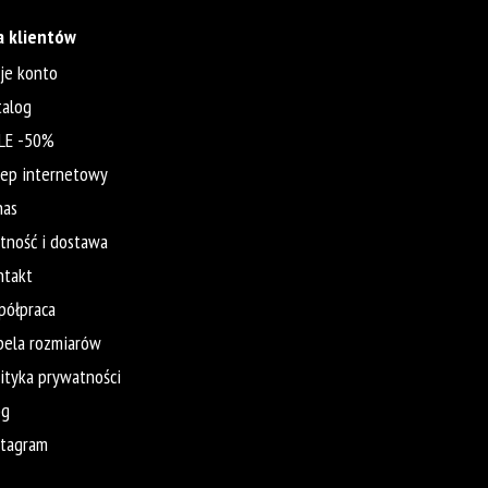
a klientów
je konto
talog
LE -50%
lep internetowy
nas
atność i dostawa
ntakt
półpraca
bela rozmiarów
lityka prywatności
og
stagram