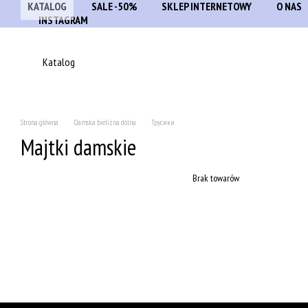
KATALOG
SALE -50%
SKLEP INTERNETOWY
O NAS
Przejdź do głównej treści
INSTAGRAM
Katalog
Strona główna
Damska bielizna dolna
Трусики
Majtki damskie
Brak towarów