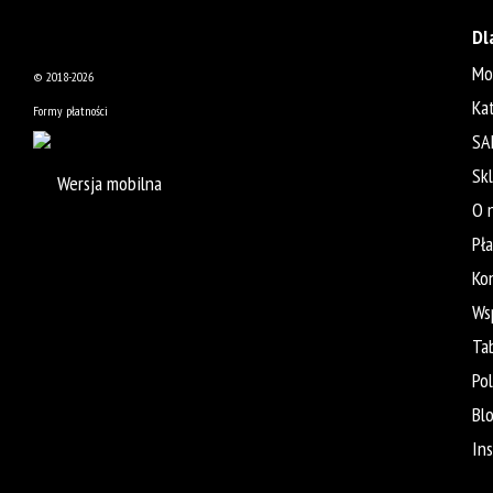
Dl
Mo
© 2018-2026
Ka
Formy płatności
SA
Sk
Wersja mobilna
O 
Pł
Ko
Ws
Ta
Po
Bl
In