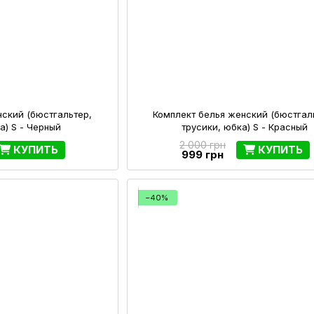
нский (бюстгальтер,
Комплект белья женский (бюстгал
а) S - Черный
трусики, юбка) S - Красный
2 000 грн
КУПИТЬ
КУПИТЬ
999 грн
−40%