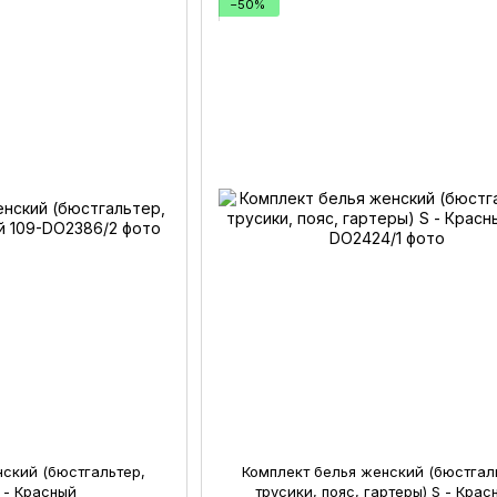
−50%
нский (бюстгальтер,
Комплект белья женский (бюстгал
S - Красный
трусики, пояс, гартеры) S - Крас