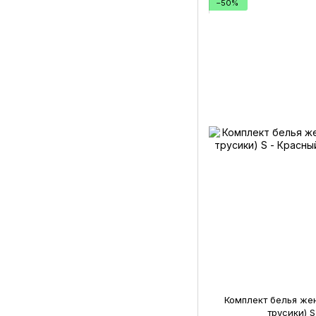
−50%
Комплект белья же
трусики) 