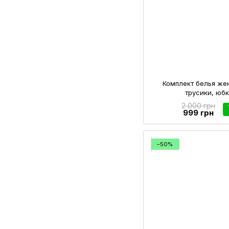
Комплект белья же
трусики, юбк
2 000 грн
999 грн
−50%