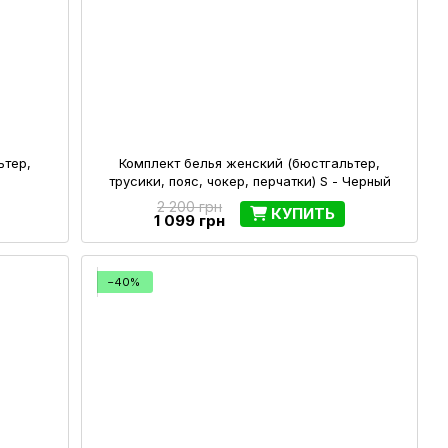
ьтер,
Комплект белья женский (бюстгальтер,
трусики, пояс, чокер, перчатки) S - Черный
2 200 грн
КУПИТЬ
1 099 грн
−40%