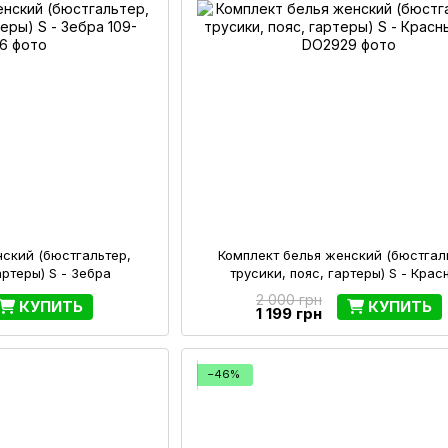
нский (бюстгальтер,
Комплект белья женский (бюстгал
артеры) S - Зебра
трусики, пояс, гартеры) S - Крас
2 000 грн
КУПИТЬ
КУПИТЬ
1 199 грн
−46%