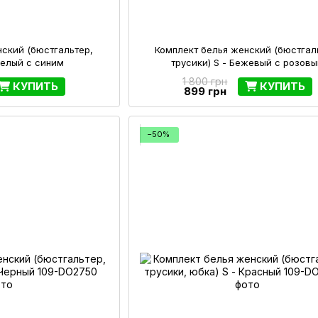
нский (бюстгальтер,
Комплект белья женский (бюстгал
 Белый с синим
трусики) S - Бежевый с розов
1 800 грн
КУПИТЬ
КУПИТЬ
899 грн
−50%