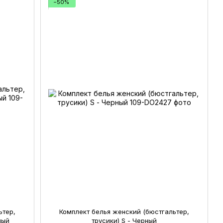
−50%
ьтер,
Комплект белья женский (бюстгальтер,
ный
трусики) S - Черный