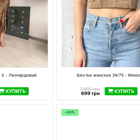
 S - Леопардовый
Бюстье женское 34/75 - Мокк
1 400 грн
КУПИТЬ
КУПИТЬ
699 грн
−50%