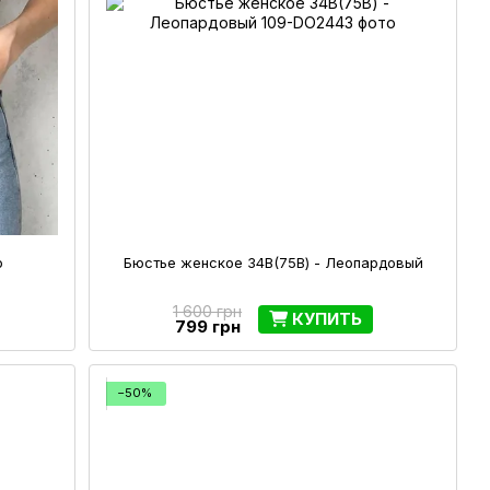
о
Бюстье женское 34B(75В) - Леопардовый
1 600 грн
КУПИТЬ
799 грн
−50%