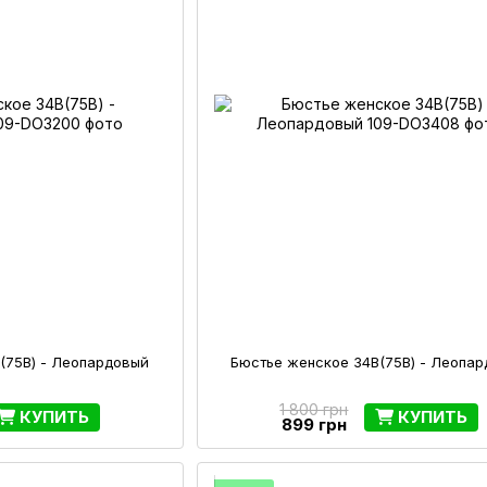
(75В) - Леопардовый
Бюстье женское 34B(75В) - Леопа
1 800 грн
КУПИТЬ
КУПИТЬ
899 грн