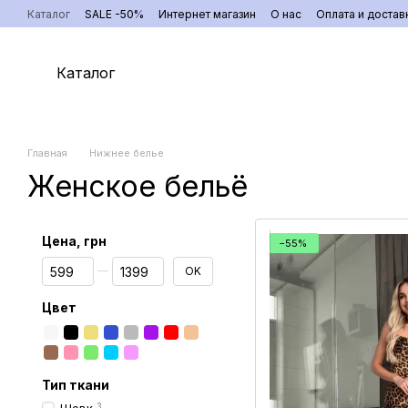
Перейти к основному контенту
Каталог
SALE -50%
Интернет магазин
О нас
Оплата и достав
Каталог
Главная
Нижнее белье
Женское бельё
Цена, грн
−55%
От Цена, грн
До Цена, грн
OK
Цвет
Тип ткани
3