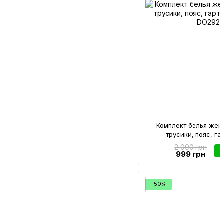
Комплект белья же
трусики, пояс, г
2 000 грн
999 грн
−50%