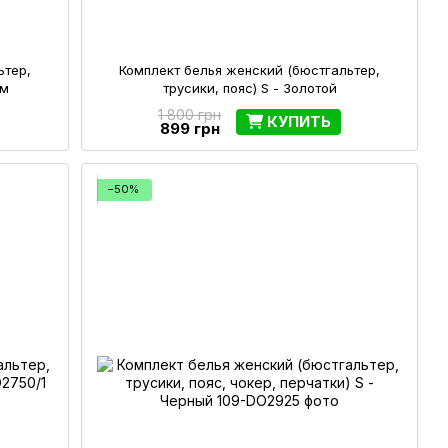
ьтер,
Комплект белья женский (бюстгальтер,
ым
трусики, пояс) S - Золотой
1 800 грн
КУПИТЬ
899 грн
−50%