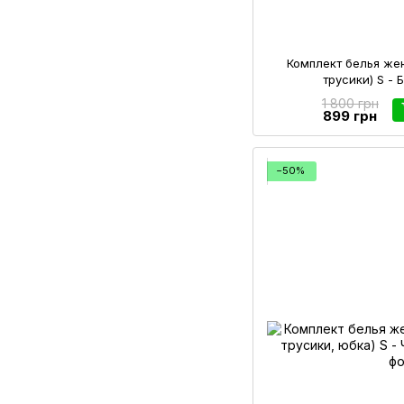
Комплект белья же
трусики) S -
1 800 грн
899 грн
−50%