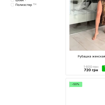
Шовк
Полиэстер
114
Рубашка женская
1 600 грн
720 грн
−50%