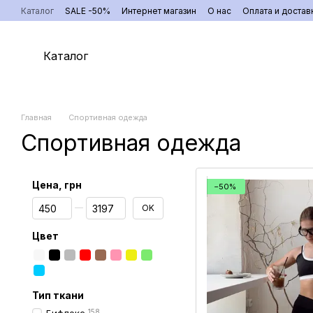
Перейти к основному контенту
Каталог
SALE -50%
Интернет магазин
О нас
Оплата и достав
Каталог
Главная
Спортивная одежда
Спортивная одежда
Цена, грн
−50%
От Цена, грн
До Цена, грн
OK
Цвет
Тип ткани
158