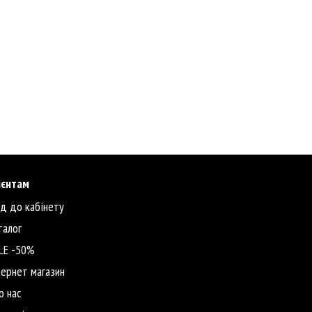
ієнтам
ід до кабінету
талог
LE -50%
тернет магазин
о нас