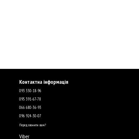
Контактна інформація
093 330-18-96
095 391-67-78
066 680-36-93
096 924-30-07
Передзвонити вам?
Viber