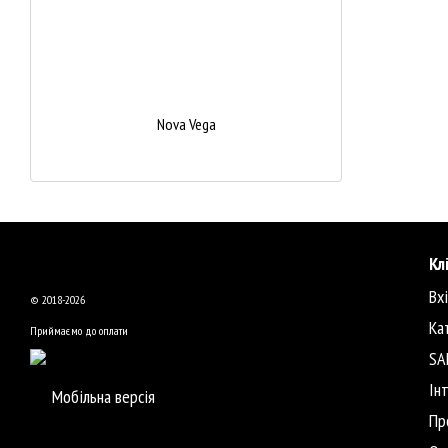
Nova Vega
Кл
Вх
© 2018-2026
Ка
Приймаємо до оплати
SA
Ін
Мобільна версія
Пр