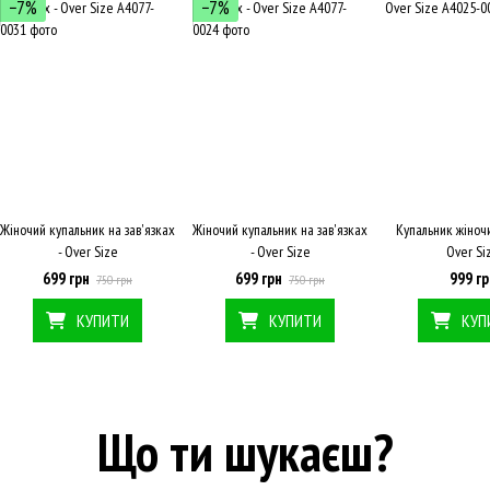
−7%
−7%
Жіночий купальник на зав'язках
Жіночий купальник на зав'язках
Купальник жіноч
- Over Size
- Over Size
Over Si
699 грн
699 грн
999 гр
750 грн
750 грн
КУПИТИ
КУПИТИ
КУП
Що ти шукаєш?