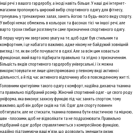
інші речі з вашого гардеробу, а іноді навіть більше. У наші дні інтернет-
магазини пропонують широкий вибір спортивного одягу для фітнесу,
тренувань у тренажерних залах, занять йогою та будь-якого виду спорту.
У виборі немає обмежень в кольорах та фасонах тієї чи іншої речі, але
варто трохи глибше розглянути саме призначення спортивного одягу.
В першу чергу ми звертаємо увагу на те, щоб одяг був стильним та
комфортним, і це набагато важливо, адже нікому не байдужий зовнішній
вигляд і те, як ви себе почуваєте в одязі. Але за всім цим ховається
функціонал, який варто підбирати правильно та згідно з призначенням.
Більшість видів спортивного гардеробу універсальні, і їх можна
використовувати не лише цілеспрямовано у певному виді активної
діяльності, а й під час активного відпочинку або в повсякденному житті.
Головними критеріями такого одягу є комфорт, надійна дихаюча тканина
та правильно підібраний розмір. Жіночий спортивний одяг - це свого роду
уніформа, яка виконує захисну функцію під час занять спортом, тому
важливо, щоб він добре сидів на тілі. Одяг для спорту повинен
обтягувати, але не стискати, тканина повинна бути еластичною та міцною,
шви - плоскими, щоб не відволікати та не подразнювати. Правильно
підібраний одяг добре справлятиметься з компресійною функцією,
надійно підтримуючи ваші м'язи, що дозволить зменшити ризик