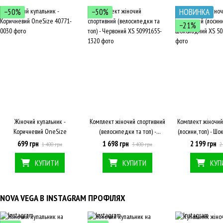
−50%
−50%
НОВИНКА
−21%
Жіночий купальник -
Комплект жіночий спортивний
Комплект жіночий
Коричневий OneSize
(велосипедки та топ) -
(лосини, топ) - Ш
Червоний XS
699 грн
1 698 грн
2 199 грн
1 400 грн
3 400 грн
2
КУПИТИ
КУПИТИ
КУП
NOVA VEGA В INSTAGRAM ПРОФІЛЯХ