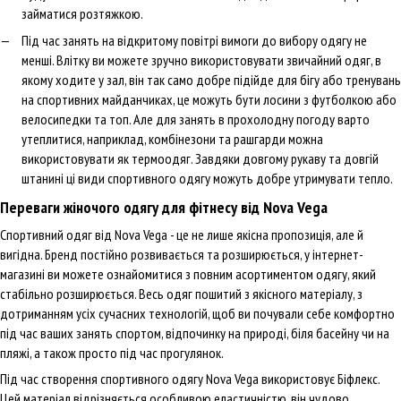
займатися розтяжкою.
Під час занять на відкритому повітрі вимоги до вибору одягу не
менші. Влітку ви можете зручно використовувати звичайний одяг, в
якому ходите у зал, він так само добре підійде для бігу або тренувань
на спортивних майданчиках, це можуть бути лосини з футболкою або
велосипедки та топ. Але для занять в прохолодну погоду варто
утеплитися, наприклад, комбінезони та рашгарди можна
використовувати як термоодяг. Завдяки довгому рукаву та довгій
штанині ці види спортивного одягу можуть добре утримувати тепло.
Переваги жіночого одягу для фітнесу від Nova Vega
Спортивний одяг від Nova Vega - це не лише якісна пропозиція, але й
вигідна. Бренд постійно розвивається та розширюється, у інтернет-
магазині ви можете ознайомитися з повним асортиментом одягу, який
стабільно розширюється. Весь одяг пошитий з якісного матеріалу, з
дотриманням усіх сучасних технологій, щоб ви почували себе комфортно
під час ваших занять спортом, відпочинку на природі, біля басейну чи на
пляжі, а також просто під час прогулянок.
Під час створення спортивного одягу Nova Vega використовує Біфлекс.
Цей матеріал відрізняється особливою еластичністю, він чудово