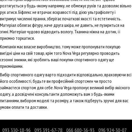
розтягується у будь-якому напрямку, не обмежує рухів та дозволяє вільно
рух атися. Біфлекс не втрачає яскравості під дією ультрафіолету і
витримує численні прання, зберігає початкові якості та естетичність.
Матеріал облягає фігуру, наче друга шкіра, не давить, не пузириться на
згині. Матеріал чудово відводить вологу. Тканина ніжна на дотик, її
приємно торкатися.
Компанія має власне виробництво, тому може пропонувати покупцю
вигідні ціни на свій товар, крім того Nova Vega регулярно проводить
сезонні знижки, які зроблять ваші покупки спортивного одягу ще
приємнішими.
Вибір спортивного одягу варто підходити відповідально, враховуючи всі
його особливості, будьте ви професійний спортсмен чи просто
займаєтеся спортом для себе. Nova Vega пропонує великий вибір якісного
одягу, а досвідчені консультанти допоможуть вам з будь-якими
питаннями, вибором моделі та розміру, а також підберуть зручні для вас
умови оплати та доставки.
093 330-18-96
095 391-67-78
066 680-36-93
096 924-30-07