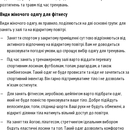
розтягнень та травм під час тренувань.
Види жіночого одягу для фітнесу
Види жіночого одягу, як правило, поділяються на дві основні групи: для
занять у залі та на відкритому повітрі.
Заняття спортом у закритому приміщенні суттєво відрізняються від
активного відпочинку на відкритому повітрі. Вам не доводиться
враховувати погодні умови, що спрощує вибір одягу для тренувань.
Під час занять у тренажерному залі варто віддати перевагу
спортивним лосинам, футболкам, топам, рашгардам, а також
комбінезонам. Такий одяг не буде провисати та ніде не зачепиться за
спортивний інвентар. Він гарно підтримуватиме тіло і не дозволить
м'язам остигнути.
Для занять фітнесом, аеробікою, шейпінгом варто підібрати одяг,
який не буде повністю приховувати ваше тіло. Добре підійдуть
велосипедки, топи, спідниці-шорти. Ваші рухи не будуть обмежені, а
відкриті ділянки тіла матимуть вільний доступ до повітря.
На заняттях йогою, пілатесом, стретчингом ідеальним вибором
будуть еластичні лосини та топ. Такий одяг дозволить комфортно