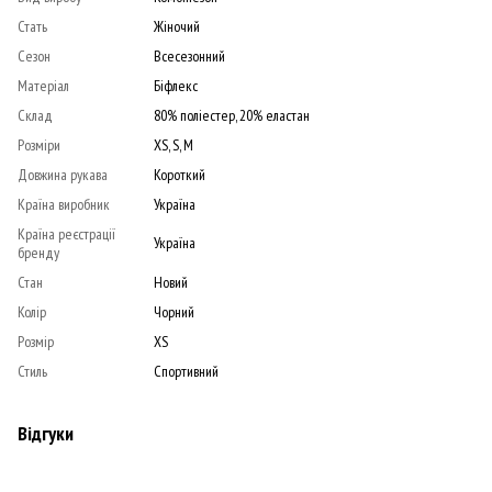
Стать
Жіночий
Сезон
Всесезонний
Матеріал
Біфлекс
Склад
80% поліестер, 20% еластан
Розміри
XS, S, M
Довжина рукава
Короткий
Країна виробник
Україна
Країна реєстрації
Україна
бренду
Стан
Новий
Колір
Чорний
Розмір
XS
Стиль
Спортивний
Відгуки