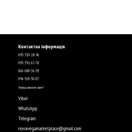
Контактна інформація
093 330-18-96
095 391-67-78
066 680-36-93
096 924-30-07
Передзвонити вам?
Viber
WhatsApp
Telegram
novavegamarketplace@gmail.com