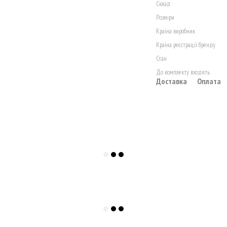
Склад
Розміри
Країна виробник
Країна реєстрації бренду
Стан
До комплекту входять
Доставка
Оплата