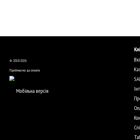
Кл
Вх
© 2018-2026
Ка
Приймаємо до оплати
SA
Ін
Мобільна версія
Пр
Оп
Ко
Сп
Та