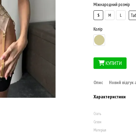
Міжнародний розмір
Та
S
M
L
Колір
КУПИТИ
Опис
Новий відгук
Характеристики
Стать
Сезон
Матеріал