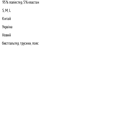
95% поліестер, 5% еластан
S, M, L
Китай
Україна
Новий
бюстгальтер, трусики, пояс