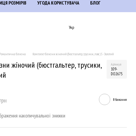
ИЦЯ РОЗМІРІВ
УГОДА КОРИСТУВАЧА
БЛОГ
Укр
Романтична білизна
Комплект білизни жіночий (бюстгальтер, трусики, пояс) S - Золотий
зни жіночий (бюстгальтер, трусики,
Артикул
109-
тий
DO2675
грн
В бажання
браження накопичувальної знижки