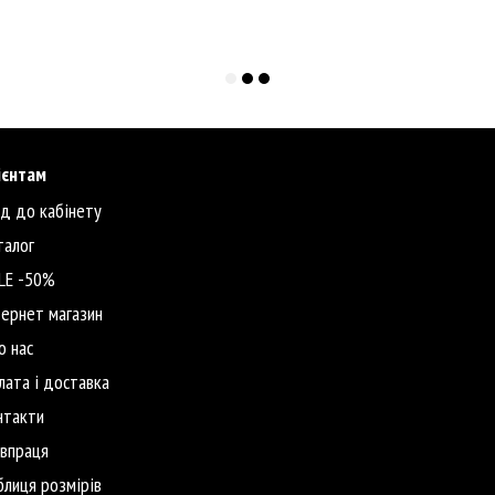
ієнтам
ід до кабінету
талог
LE -50%
тернет магазин
о нас
лата і доставка
нтакти
івпраця
блиця розмірів