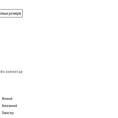
блиця розмірів
 або коментар
Жіночий
Всесезонний
Поліестер