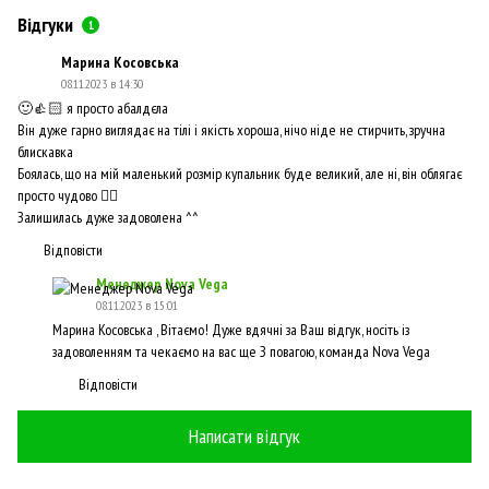
Відгуки
1
Марина Косовська
08.11.2023 в 14:30
🙂👍🏻 я просто абалдєла
Він дуже гарно виглядає на тілі і якість хороша, нічо ніде не стирчить, зручна
блискавка
Боялась, що на мій маленький розмір купальник буде великий, але ні, він облягає
просто чудово 👌🏻
Залишилась дуже задоволена ^^
Відповісти
Менеджер Nova Vega
08.11.2023 в 15:01
Марина Косовська , Вітаємо! Дуже вдячні за Ваш відгук, носіть із
задоволенням та чекаємо на вас ще️ З повагою, команда Nova Vega
Відповісти
Написати відгук