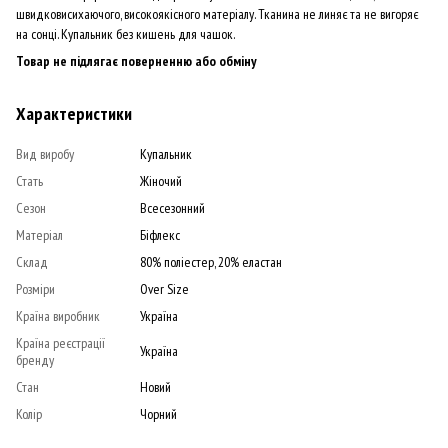
швидковисихаючого, високоякісного матеріалу. Тканина не линяє та не вигоряє
на сонці. Купальник без кишень для чашок.
Товар не підлягає поверненню або обміну
Характеристики
Вид виробу
Купальник
Стать
Жіночий
Сезон
Всесезонний
Матеріал
Біфлекс
Склад
80% поліестер, 20% еластан
Розміри
Over Size
Країна виробник
Україна
Країна реєстрації
Україна
бренду
Стан
Новий
Колір
Чорний