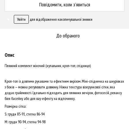
Повідомити, коли з'явиться
Увійти
для відображення накопичувальної знижки
%
До обраного
Опис
Пляжний комплект жіночий (купальник, кроп-топ, спідниця)
Кроп-топ із довгими рукавами та ефектним вирізом. Міні-спідничка на шнурівках
з боків — можна регулювати довжину. Ніжна текстура візерункової сітки, яка
додає грайливості. Ідеально підходить для пляжних вечірок, фотосесій, релаксу
біля басейну або для вау-ефекту на відпочинку.
Розмірна сітка:
S: груди 85-91, стегна 86-94
М: груди 90-94, стегна 94-98