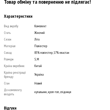
Товар обміну та поверненню не підлягає!
Характеристики
Вид виробу
Комплект
Стать
Жіночий
Сезон
Літо
Матеріал
Поліестер
Склад
83% поліестер, 17% еластан
Розміри
S, M
Країна виробник
Китай
Країна реєстрації
Україна
бренду
Стан
Новий
До комплекту
купальник, кроп-топ, спідниця
входять
Відгуки