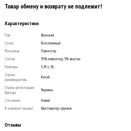
Товар обмену и возврату не подлежит!
Характеристики
Пол
Женский
Сезон
Всесезонный
Материал
Поліестер
Состав
95% полиэстер, 5% эластан
Размеры
S, M, L, XL
Страна
Китай
производитель
Страна регистрации
Украина
бренда
Состояние
Новое
В комплект входит
бюстгальтер, трусики
Отзывы