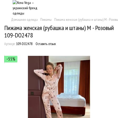
Домашняя одежда
Пижамы
Пижама женская (рубашка и штаны) M - Розов
Пижама женская (рубашка и штаны) M - Розовый
109-DO2478
Артикул:
109-DO2478
Оставить отзыв
−55%