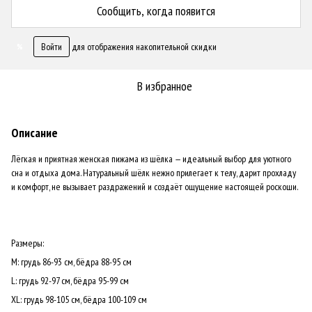
Сообщить, когда появится
Войти
для отображения накопительной скидки
%
В избранное
Описание
Лёгкая и приятная женская пижама из шёлка — идеальный выбор для уютного
сна и отдыха дома. Натуральный шёлк нежно прилегает к телу, дарит прохладу
и комфорт, не вызывает раздражений и создаёт ощущение настоящей роскоши.
Размеры:
M: грудь 86-93 см, бёдра 88-95 см
L: грудь 92-97 см, бёдра 95-99 см
XL: грудь 98-105 см, бёдра 100-109 см