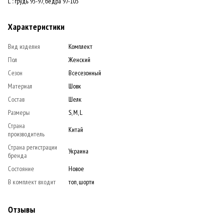
L : грудь 93-97, бедра 97-103
Характеристики
Вид изделия
Комплект
Пол
Женский
Сезон
Всесезонный
Материал
Шовк
Состав
Шелк
Размеры
S, M, L
Страна
Китай
производитель
Страна регистрации
Украина
бренда
Состояние
Новое
В комплект входит
топ, шорти
Отзывы