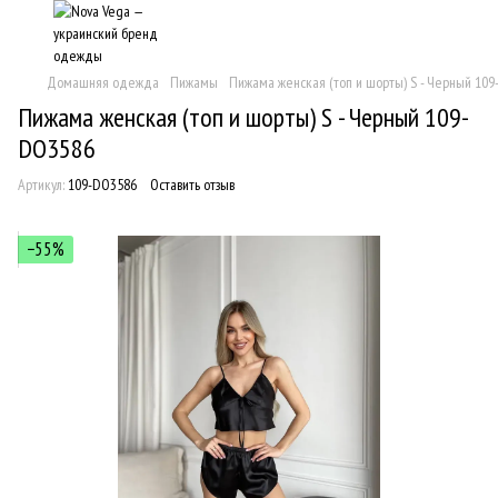
Домашняя одежда
Пижамы
Пижама женская (топ и шорты) S - Черный 10
Пижама женская (топ и шорты) S - Черный 109-
DO3586
Артикул:
109-DO3586
Оставить отзыв
−55%