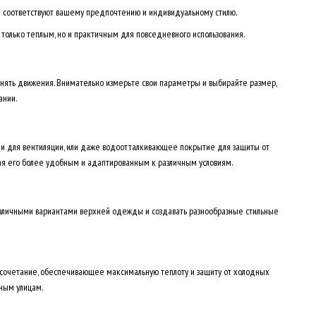
рые соответствуют вашему предпочтению и индивидуальному стилю.
 только теплым, но и практичным для повседневного использования.
снять движения. Внимательно измерьте свои параметры и выбирайте размер,
ании.
и для вентиляции, или даже водоотталкивающее покрытие для защиты от
лая его более удобным и адаптированным к различным условиям.
 различными вариантами верхней одежды и создавать разнообразные стильные
 сочетание, обеспечивающее максимальную теплоту и защиту от холодных
нным улицам.