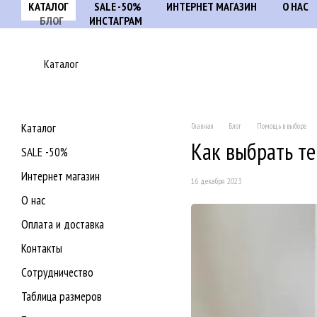
КАТАЛОГ
SALE -50%
ИНТЕРНЕТ МАГАЗИН
О НАС
Перейти к основному контенту
БЛОГ
ИНСТАГРАМ
Каталог
Каталог
Главная
Блог
Помощь в выборе
Как выбрать т
SALE -50%
Интернет магазин
16 декабря 2023
О нас
Оплата и доставка
Контакты
Сотрудничество
Таблица размеров