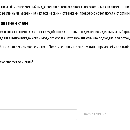
стильный и современный вид, сочетание теплого спортивного костюма с плащом - отлич
с различными узорами или классическими оттенками прекрасно сочетаются с спортивн
седневном стиле
ртивных костюмов является их удобство и легкость, что делает их идеальным выбором
здания непринужденного и модного образа. Этот вариант отлично подходит для походов
абота о вашем комфорте и стиле. Посетите наш интернет-магазин прямо сейчас и выб
чество, тепло и стиль!
Войти с помощью