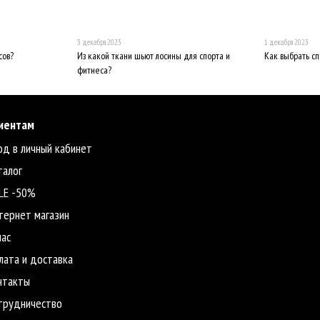
3 декабря 2023
1 декабря 2023
сов?
Из какой ткани шьют лосины для спорта и
Как выбрать с
фитнеса?
иентам
од в личный кабинет
талог
LE -50%
тернет магазин
нас
лата и доставка
нтакты
трудничество