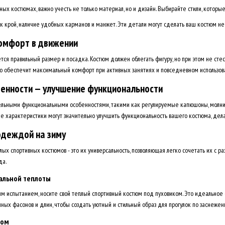
ных костюмах, важно учесть не только материал, но и дизайн. Выбирайте стили, кото
к крой, наличие удобных карманов и манжет. Эти детали могут сделать ваш костюм не
комфорт в движении
ся правильный размер и посадка. Костюм должен облегать фигуру, но при этом не сте
о обеспечит максимальный комфорт при активных занятиях и повседневном использов
енности — улучшение функциональности
ельными функциональными особенностями, такими как регулируемые капюшоны, молни
ые характеристики могут значительно улучшить функциональность вашего костюма, де
одеждой на зиму
ых спортивных костюмов - это их универсальность, позволяющая легко сочетать их с
да.
альной теплоты
им испытанием, носите свой теплый спортивный костюм под пуховиком. Это идеальное
чных фасонов и длин, чтобы создать уютный и стильный образ для прогулок по заснеже
щом