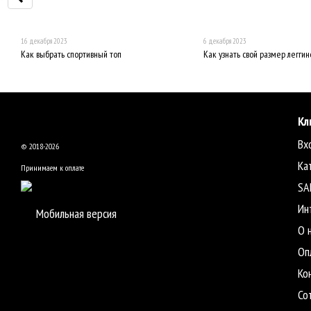
16 декабря 2023
6 декабря 2023
Как выбрать спортивный топ
Как узнать свой размер леггин
Кл
Вх
© 2018-2026
Ка
Принимаем к оплате
SA
Ин
Мобильная версия
О 
Оп
Ко
Со