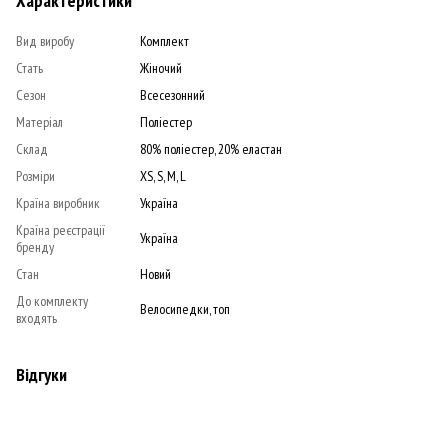
Характеристики
Вид виробу
Комплект
Стать
Жіночий
Сезон
Всесезонний
Матеріал
Поліестер
Склад
80% поліестер, 20% еластан
Розміри
XS, S, M, L
Країна виробник
Україна
Країна реєстрації
Україна
бренду
Стан
Новий
До комплекту
Велосипедки, топ
входять
Відгуки