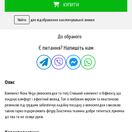
КУПИТИ
Увійти
для відображення накопичувальної знижки
%
До обраного
Є питання? Напишіть нам
Опис
Комплект Nova Vega (велосипедки та топ). Стильний комплект із біфлексу, що
поєднує комфорт і ефектний вигляд. Топ із глибоким вирізом та еластичною
резинкою під грудьми забезпечує надійну посадку, а велосипедки з високою
талією гарно підкреслюють фігуру. Еластична тканина добре тягнеться, приємна
до тіла та не сковує рухів.