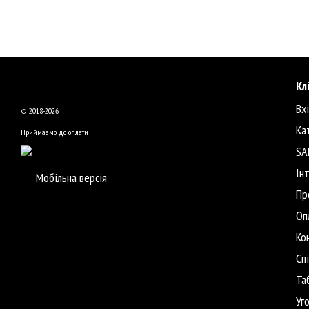
Кл
Вх
© 2018-2026
Ка
Приймаємо до оплати
SA
Ін
Мобільна версія
Пр
Оп
Ко
Сп
Та
Уг