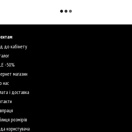
ієнтам
ід до кабінету
талог
LE -50%
тернет магазин
о нас
лата і доставка
нтакти
івпраця
блиця розмірів
ода користувача