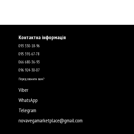
Контактна інформація
093 330-18-96
095 391-67-78
066 680-36-93
096 924-30-07
Передзвонити вам?
Viber
WhatsApp
Telegram
novavegamarketplace@gmail.com