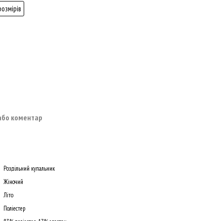
розмірів
 або коментар
Роздільний купальник
Жіночий
Літо
Поліестер