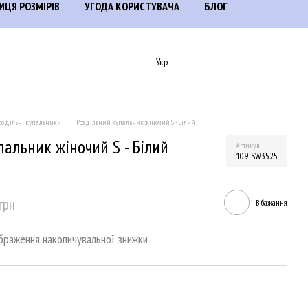
ИЦЯ РОЗМІРІВ
УГОДА КОРИСТУВАЧА
БЛОГ
Укр
оздільні купальники
Роздільний купальник жіночий S - Білий
пальник жіночий S - Білий
Артикул
109-SW3525
грн
В бажання
браження накопичувальної знижки