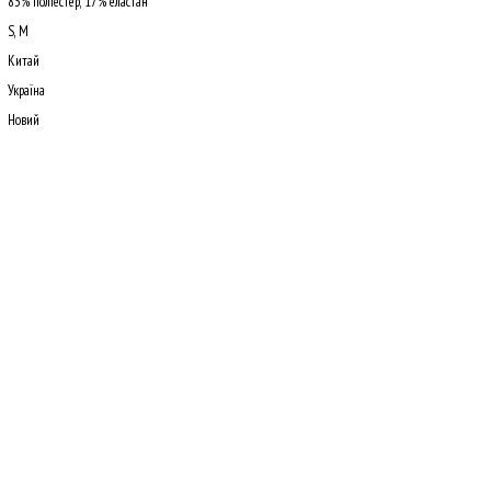
83% поліестер, 17% еластан
S, M
Китай
Україна
Новий